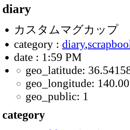
diary
カスタムマグカップ
category :
diary
,
scrapboo
date : 1:59 PM
geo_latitude:
36.5415
geo_longitude:
140.00
geo_public:
1
category