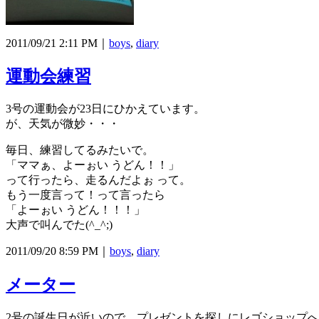
2011/09/21 2:11 PM｜
boys
,
diary
運動会練習
3号の運動会が23日にひかえています。
が、天気が微妙・・・
毎日、練習してるみたいで。
「ママぁ、よーぉい うどん！！」
って行ったら、走るんだよぉ って。
もう一度言って！って言ったら
「よーぉい うどん！！！」
大声で叫んでた(^_^;)
2011/09/20 8:59 PM｜
boys
,
diary
メーター
2号の誕生日が近いので、プレゼントを探しにレゴショップ