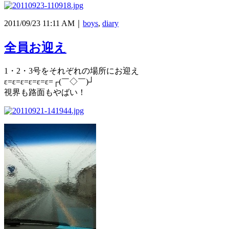
2011/09/23 11:11 AM｜
boys
,
diary
全員お迎え
1・2・3号をそれぞれの場所にお迎え
ε=ε=ε=ε=ε=ε=┌(￣◇￣)┘
視界も路面もやばい！