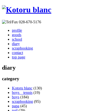
profile
goods
school
diary
scrapbooking
contact
top page
diary
category
Kotoru blanc
(130)
boys tennis
(19)
boys
(184)
scrapbooking
(95)
papa
(45)
nail
(29)