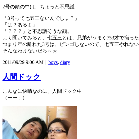
2号の頭の中は、ちょっと不思議。
「3号って七五三ないんでしょ？」
「は？あるよ」
「？？？」と不思議そうな顔。
よく聞いてみると、七五三とは、兄弟がうまく753才で揃った
つまり年の離れた3号は、ビンゴしないので、七五三やれな
そんなわけないだろ～ぉ
2011/09/29 9:06 AM｜
boys
,
diary
人間ドック
こんなに快晴なのに、人間ドック中
（ーー；）