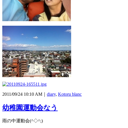
2011/09/24 10:10 AM｜
diary
,
Kotoru blanc
幼稚園運動会なう
雨の中運動会(^◇^;)