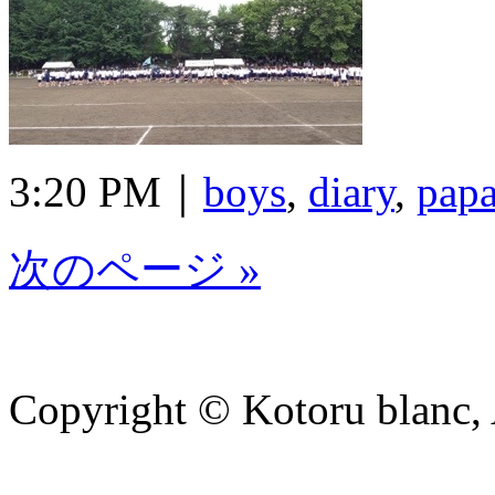
3:20 PM｜
boys
,
diary
,
pap
次のページ »
Copyright © Kotoru blanc, A