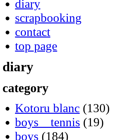
diary
scrapbooking
contact
top page
diary
category
Kotoru blanc
(130)
boys tennis
(19)
boys
(184)