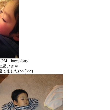
43 PM｜
boys
,
diary
と思いきや
てました(*^◯^*)