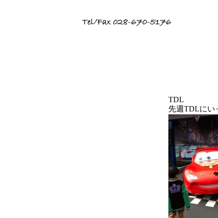
TDL
先週TDLに