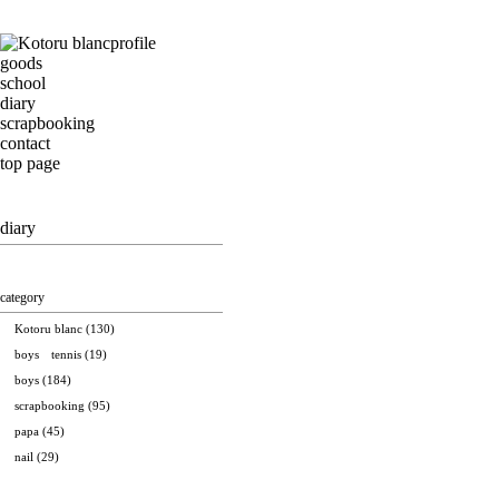
profile
goods
school
diary
scrapbooking
contact
top page
diary
category
Kotoru blanc
(130)
boys tennis
(19)
boys
(184)
scrapbooking
(95)
papa
(45)
nail
(29)