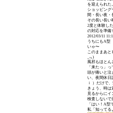
を迎えられた
ショッピング
間・長い夜・
その長い長い
2度と体験し
の対応を準備
2012/03/11 11
うちにもA型
いゃ〜
このままあと
_-｡)
風邪もほとん
「来たっ」っ
頭が痛いと泣
い、夜間休日
ｉ ）だけで
きょう、時は
見るからにイ
検査しないで
「はい！A型
私「知ってるよ(