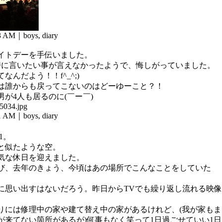
13 AM｜
boys
,
diary
ワイトデーを手伝いました。
時に言いたい事が言えなかったようで、悔しがっていました。
なんだよう！！f^_^;)
は誰からも戻ってこないのはどーゆーこと？！
が4人も居るのに(￣ー￣)
51 AM｜
boys
,
diary
1。
と似たような空。
気な休日を迎えました。
び、去年のきょう、今頃はあの場所でこんなことをしていた
に思い出すはないだろう。昨日からTVでも繰り返し流れる映像
りには修理中の家や建て替え中の家があるけれど、(我が家もま
が来てない箇所があるが)何事もなく笑って1日過ごせていい1日