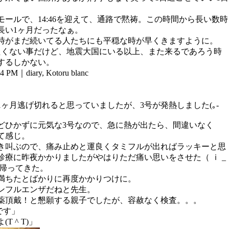
。
モールで、14:46を迎えて、通路で黙祷。この時間から長い数時
長い1ヶ月だったなぁ。
時がまだ続いてる人たちにも平穏な時が早くきますように。
たくない事だけど、地震大国にいる以上、また来るであろう時
するしかない。
:14 PM｜
diary
,
Kotoru blanc
1ヶ月逃げ切れると思っていましたが、3号が発熱しました(｡-
どひかずに元気な3号なので、急に熱が出たら、間違いなく
て感じ。
き叫ぶので、痛み止めと運良くタミフルが出ればラッキーと思
診療に昨夜かかりましたがやはりただ痛い思いをさせた（ ｉ _
、帰ってきた。
満ちたとばかりに再度かかりつけに。
ンフルエンザだねと先生。
薬頂戴！と懇願する親子でしたが、容赦なく検査。。。
です」
T ^ T)」